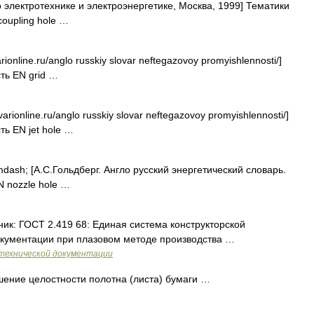
 электротехнике и электроэнергетике, Москва, 1999] Тематики
oupling hole …
rionline.ru/anglo russkiy slovar neftegazovoy promyishlennosti/]
ть EN grid …
arionline.ru/anglo russkiy slovar neftegazovoy promyishlennosti/]
ь EN jet hole …
ash; [А.С.Гольдберг. Англо русский энергетический словарь.
N nozzle hole …
к: ГОСТ 2.419 68: Единая система конструкторской
кументации при плазовом методе производства …
технической документации
ение целостности полотна (листа) бумаги …