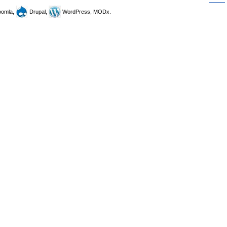
omla,
Drupal,
WordPress, MODx.