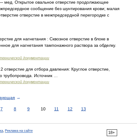
 мед. Открытое овальное отверстие продолжающее
ежпредсердное сообщение без шунтирования крови; малая
тверстие отверстие в межпредсердной перегородке с
рстие для нагнетания : Сквозное отверстие в блоке в
нное для нагнетания тампонажного раствора за обделку.
технической документации
2 отверстие для отбора давления: Круглое отверстие,
о трубопровода. Источник …
технической документации
дующая
→
7
8
9
10
11
12
13
ка
,
Реклама на сайте
18+