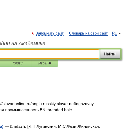
Запомнить сайт
Словарь на свой сайт
RU
едии на Академике
Найти!
Книги
Игры ⚽
/slovarionline.ru/anglo russkiy slovar neftegazovoy
овая промышленность EN threaded hole …
а)
— &mdash; [Я.Н.Лугинский, М.С.Фези Жилинская,