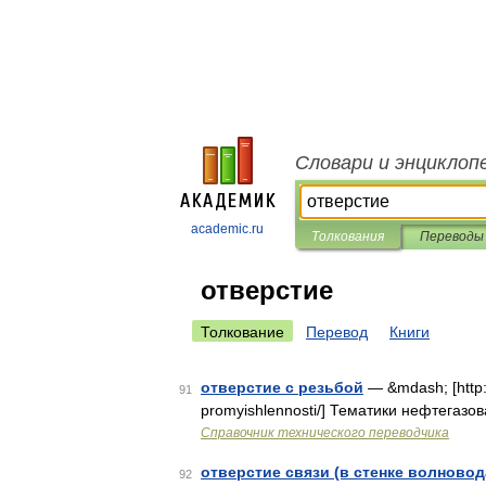
Словари и энциклоп
academic.ru
Толкования
Переводы
отверстие
Толкование
Перевод
Книги
отверстие с резьбой
— &mdash; [http:/
91
promyishlennosti/] Тематики нефтегаз
Справочник технического переводчика
отверстие связи (в стенке волновод
92