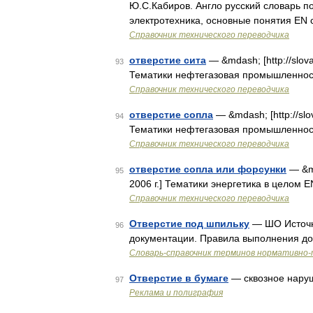
Ю.С.Кабиров. Англо русский словарь по
электротехника, основные понятия EN c
Справочник технического переводчика
отверстие сита
— &mdash; [http://slova
93
Тематики нефтегазовая промышленнос
Справочник технического переводчика
отверстие сопла
— &mdash; [http://slov
94
Тематики нефтегазовая промышленност
Справочник технического переводчика
отверстие сопла или форсунки
— &md
95
2006 г.] Тематики энергетика в целом E
Справочник технического переводчика
Отверстие под шпильку
— ШО Источни
96
документации. Правила выполнения до
Словарь-справочник терминов нормативно-
Отверстие в бумаге
— сквозное наруш
97
Реклама и полиграфия