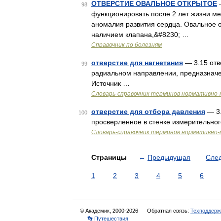
ОТВЕРСТИЕ ОВАЛЬНОЕ ОТКРЫТОЕ
—
98
функционировать после 2 лет жизни м
аномалия развития сердца. Овальное о
наличием клапана,&#8230; …
Справочник по болезням
отверстие для нагнетания
— 3.15 отве
99
радиальном направлении, предназначе
Источник …
Словарь-справочник терминов нормативно-
отверстие для отбора давления
— 3.
100
просверленное в стенке измерительног
Словарь-справочник терминов нормативно-
Страницы
←
Предыдущая
Сле
1
2
3
4
5
6
© Академик, 2000-2026
Обратная связь:
Техподдерж
👣 Путешествия